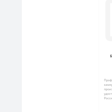
Проф
каме
прои
удос
Росс
пред
обра
инст