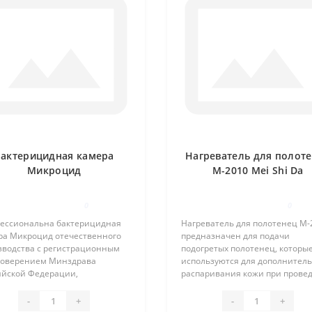
Бактерицидная камера
Нагреватель для полот
Микроцид
М-2010 Mei Shi Da
0
0
ессиональна бактерицидная
Нагреватель для полотенец М-
ра Микроцид отечественного
предназначен для подачи
зводства с регистрационным
подогретых полотенец, которы
товерением Минздрава
используются для дополнител
ийской Федерации,
распаривания кожи при прове
назначена для бактерицидной
косметологических и СПА проц
ботки парикмахерского
Для предотвращения наличия
-
+
-
+
румента маникюрного и
микробов и бактерий