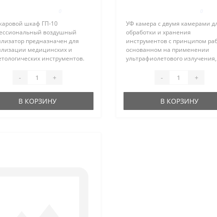
0
0
жаровой шкаф ГП-10
УФ камера с двумя камерами д
ессиональный воздушный
обработки и хранения
илизатор предназначен для
инструментов с принципом ра
илизации медицинских и
основанном на применении
етологических инструментов.
ультрафиолетового излучения,
ор оснащен функциями
источником которого является
удительной конвекции,
ультрафиолетовая лампа,
-
+
-
+
ждения инструмента после
установленная в корпусе. До 8
илизации и возможностью ..
излучения лампой произв..
В КОРЗИНУ
В КОРЗИНУ