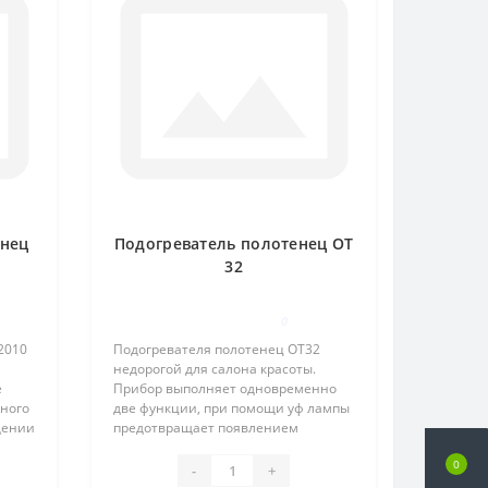
енец
Подогреватель полотенец ОТ
32
0
2010
Подогревателя полотенец ОТ32
недорогой для салона красоты.
е
Прибор выполняет одновременно
ьного
две функции, при помощи уф лампы
дении
предотвращает появлением
едур.
бактерий и непосредственно
0
основную функцию подогревателя.
-
+
Управление аппаратом происходит