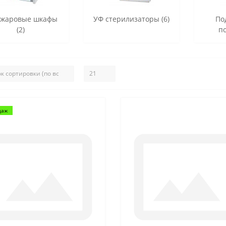
ожаровые шкафы
УФ стерилизаторы (6)
По
(2)
по
даж