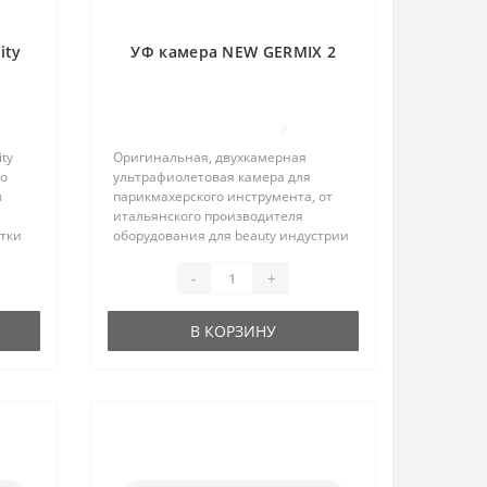
ity
УФ камера NEW GERMIX 2
0
ty
Оригинальная, двухкамерная
го
ультрафиолетовая камера для
м
парикмахерского инструмента, от
итальянского производителя
отки
оборудования для beauty индустрии
ут.
Ceriotti. Прибор оснащен двумя
жар
ящиками объемом 3,5 литра
-
+
..
каждый. Обработка при помощи
лампы Philips..
В КОРЗИНУ