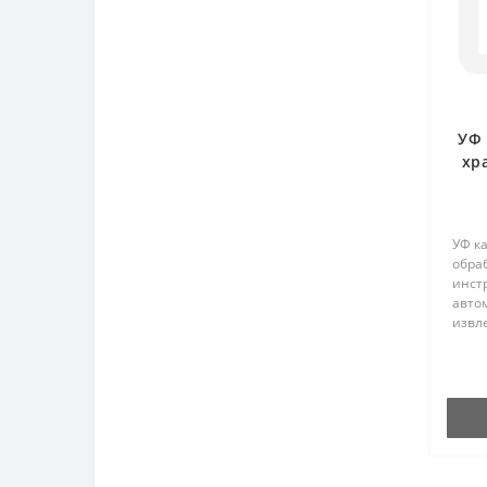
УФ 
хр
УФ ка
обра
инст
авто
извле
изде
ульт
исто
ультр