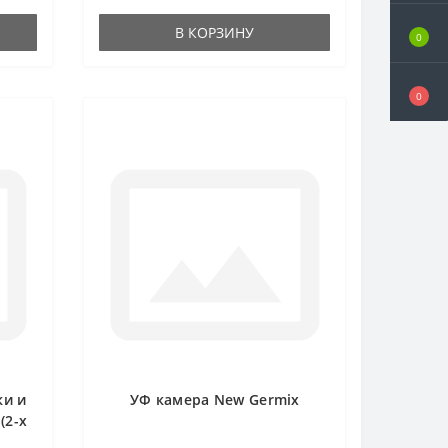
при помощ..
В КОРЗИНУ
0
0
ки и
УФ камера New Germix
(2-х