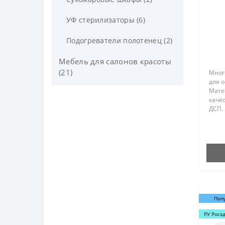
УФ стерилизаторы (6)
Подогреватели полотенец (2)
Мебель для салонов красоты
(21)
Мног
для 
Мате
Ресепшн (0)
каче
ДСП. 
Диваны и кресла для салона
межд
красоты (0)
элект
Нали
Витрины и лаборатории (0)
меха
Стулья для мастера (21)
Поп
РУ Росз