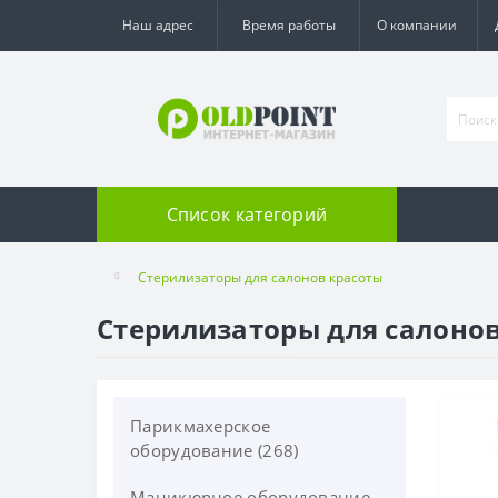
Наш адрес
Время работы
О компании
Список категорий
Стерилизаторы для салонов красоты
Стерилизаторы для салоно
Парикмахерское
оборудование (268)
Маникюрное оборудование
Парикмахерские мойки (84)