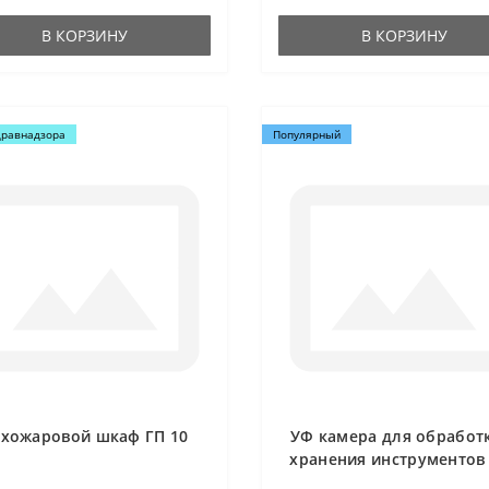
тологического инстр..
предусмотрен..
В КОРЗИНУ
В КОРЗИНУ
дравнадзора
Популярный
ухожаровой шкаф ГП 10
УФ камера для обработ
хранения инструментов 
камерная)