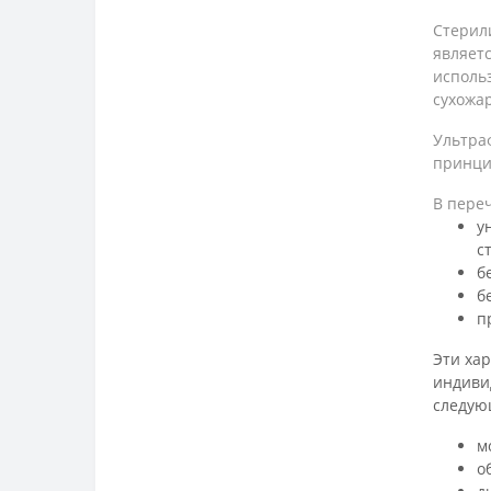
Стерил
являетс
исполь
сухожа
Ультра
принцип
В пере
у
ст
б
б
п
Эти хар
индиви
следую
м
о