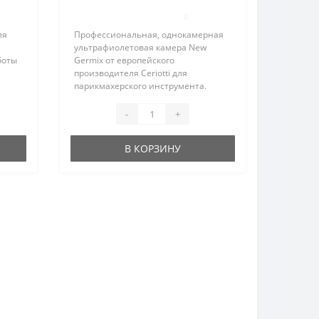
0
ля
Профессиональная, однокамерная
ультрафиолетовая камера New
боты
Germix от европейского
производителя Ceriotti для
парикмахерского инструмента.
Время обработки инструмента при
помощи лампы Philips составляет 15-
-
+
0 %
20 минут с каждой стороны. При
транспор..
В КОРЗИНУ