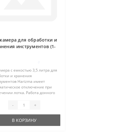
камера для обработки и
анения инструментов (1-
камерная)
0
мера с емкостью 3,5 литра для
ботки и хранения
рументов Harizma имеет
матическое отключение при
чении лотка. Работа донного
лия заключается в применении
рафиолетового излучения,
-
+
чником которого является
афиол..
В КОРЗИНУ