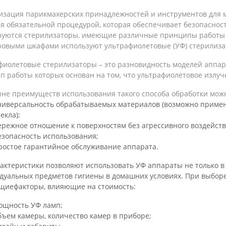
изация парикмахерских принадлежностей и инструментов для 
я обязательной процедурой, которая обеспечивает безопасност
зуются стерилизаторы, имеющие различные принципы работы и 
ровыми шкафами используют ультрафиолетовые (УФ) стерилиза
фиолетовые стерилизаторы – это разновидность моделей аппар
 работы которых основан на том, что ультрафиолетовое излуче
чне преимуществ использования такого способа обработки можн
ниверсальность обрабатываемых материалов (возможно применен
екла);
ережное отношение к поверхностям без агрессивного воздейств
езопасность использования;
ростое гарантийное обслуживание аппарата.
актеристики позволяют использовать УФ аппараты не только в 
дуальных предметов гигиены в домашних условиях. При выборе
щиефакторы, влияющие на стоимость:
ощность УФ ламп;
бъем камеры, количество камер в приборе;