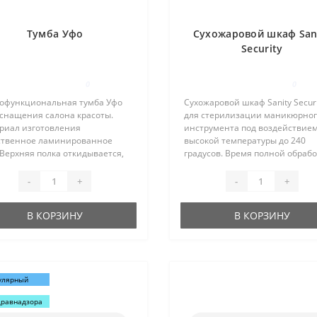
Тумба Уфо
Сухожаровой шкаф San
Security
0
0
офункциональная тумба Уфо
Сухожаровой шкаф Sanity Securi
оснащения салона красоты.
для стерилизации маникюрно
риал изготовления
инструмента под воздействие
ственное ламинированное
высокой температуры до 240
Верхняя полка откидывается,
градусов. Время полной обраб
у полок размещена
инструмента составляет 30 мин
рическая розетка на три вилки.
Объем камеры 2,5 литра. Сухо
-
+
-
+
чие четырех с выкатным
Sanity Security имеет на передне
низмом ящиков спос..
В КОРЗИНУ
В КОРЗИНУ
улярный
дравнадзора