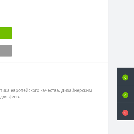
0
стика европейского качества. Дизайнерским
0
для фена.
0