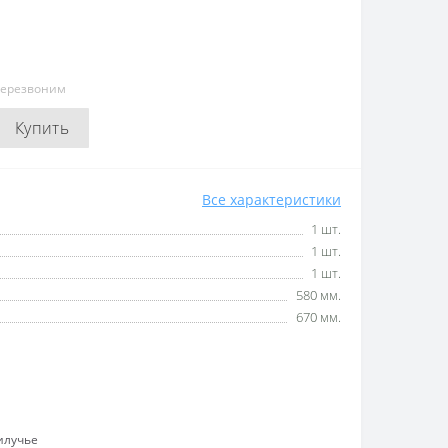
перезвоним
Купить
Все характеристики
1 шт.
1 шт.
1 шт.
580 мм.
670 мм.
илучье