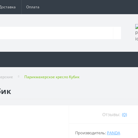
Доставка
Оплата
херские
Парикмахерское кресло Кубик
бик
Отзывы:
(0)
Производитель:
PANDA