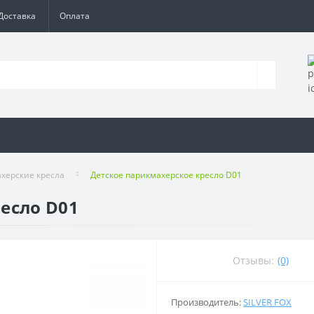
Доставка
Оплата
херские кресла
Детское парикмахерское кресло D01
есло D01
Отзывы:
(0)
Производитель:
SILVER FOX