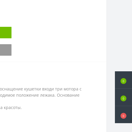
0
 оснащение кушетки входи три мотора с
бходимое положение лежака. Основание
0
а красоты.
0