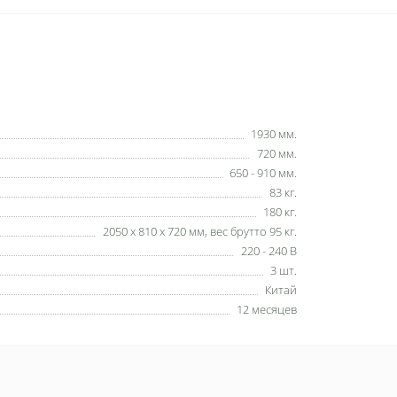
1930 мм.
720 мм.
650 - 910 мм.
83 кг.
180 кг.
2050 х 810 х 720 мм, вес брутто 95 кг.
220 - 240 В
3 шт.
Китай
12 месяцев